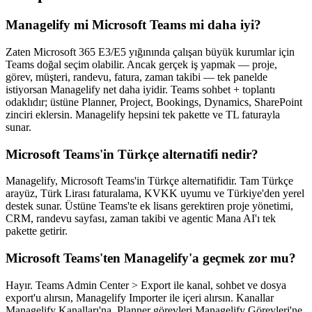
Managelify mi Microsoft Teams mi daha iyi?
Zaten Microsoft 365 E3/E5 yığınında çalışan büyük kurumlar için
Teams doğal seçim olabilir. Ancak gerçek iş yapmak — proje,
görev, müşteri, randevu, fatura, zaman takibi — tek panelde
istiyorsan Managelify net daha iyidir. Teams sohbet + toplantı
odaklıdır; üstüne Planner, Project, Bookings, Dynamics, SharePoint
zinciri eklersin. Managelify hepsini tek pakette ve TL faturayla
sunar.
Microsoft Teams'in Türkçe alternatifi nedir?
Managelify, Microsoft Teams'in Türkçe alternatifidir. Tam Türkçe
arayüz, Türk Lirası faturalama, KVKK uyumu ve Türkiye'den yerel
destek sunar. Üstüne Teams'te ek lisans gerektiren proje yönetimi,
CRM, randevu sayfası, zaman takibi ve agentic Mana AI'ı tek
pakette getirir.
Microsoft Teams'ten Managelify'a geçmek zor mu?
Hayır. Teams Admin Center > Export ile kanal, sohbet ve dosya
export'u alırsın, Managelify Importer ile içeri alırsın. Kanallar
Managelify Kanalları'na, Planner görevleri Managelify Görevleri'ne