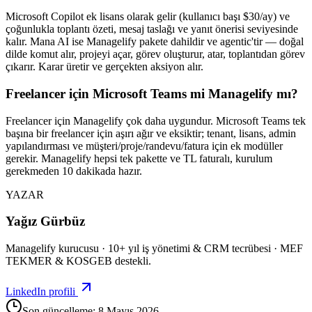
Microsoft Copilot ek lisans olarak gelir (kullanıcı başı $30/ay) ve
çoğunlukla toplantı özeti, mesaj taslağı ve yanıt önerisi seviyesinde
kalır. Mana AI ise Managelify pakete dahildir ve agentic'tir — doğal
dilde komut alır, projeyi açar, görev oluşturur, atar, toplantıdan görev
çıkarır. Karar üretir ve gerçekten aksiyon alır.
Freelancer için Microsoft Teams mi Managelify mı?
Freelancer için Managelify çok daha uygundur. Microsoft Teams tek
başına bir freelancer için aşırı ağır ve eksiktir; tenant, lisans, admin
yapılandırması ve müşteri/proje/randevu/fatura için ek modüller
gerekir. Managelify hepsi tek pakette ve TL faturalı, kurulum
gerekmeden 10 dakikada hazır.
YAZAR
Yağız Gürbüz
Managelify kurucusu · 10+ yıl iş yönetimi & CRM tecrübesi · MEF
TEKMER & KOSGEB destekli.
LinkedIn profili
Son güncelleme: 8 Mayıs 2026