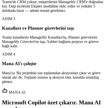
Teams'de CRM yoktur; müşterilerini Managelify CRM'e doğrudan
kur. Ekip üyelerini Ekipler modülüne ekle; roller ve yetkiler 5
dakikada hazır — admin tenant gerekmez.
ADIM
3
Kanalları ve Planner görevlerini taşı
Teams kanallarını Managelify Kanalları'na, Planner görevlerini
Managelify Görevleri'ne taşı. Sohbet bağlamı projeye ve göreve
bağlı kalır.
ADIM
4
Mana AI'ı çalıştır
Mana'ya 'Bu projedeki son toplantıdan aksiyonları çıkar ve görev
olarak ata' de. Toplantı sonrası iş aksıyon olur, kanalda unutulup
gitmez.
MANA AI
Microsoft Copilot özet çıkarır. Mana AI