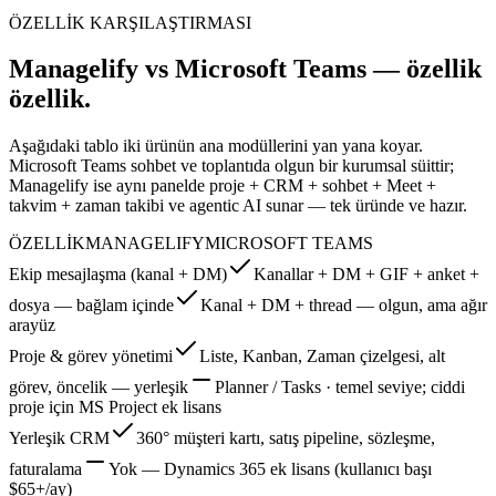
ÖZELLİK KARŞILAŞTIRMASI
Managelify vs Microsoft Teams — özellik
özellik.
Aşağıdaki tablo iki ürünün ana modüllerini yan yana koyar.
Microsoft Teams sohbet ve toplantıda olgun bir kurumsal süittir;
Managelify ise aynı panelde proje + CRM + sohbet + Meet +
takvim + zaman takibi ve agentic AI sunar — tek üründe ve hazır.
ÖZELLİK
MANAGELIFY
MICROSOFT TEAMS
Ekip mesajlaşma (kanal + DM)
Kanallar + DM + GIF + anket +
dosya — bağlam içinde
Kanal + DM + thread — olgun, ama ağır
arayüz
Proje & görev yönetimi
Liste, Kanban, Zaman çizelgesi, alt
görev, öncelik — yerleşik
Planner / Tasks · temel seviye; ciddi
proje için MS Project ek lisans
Yerleşik CRM
360° müşteri kartı, satış pipeline, sözleşme,
faturalama
Yok — Dynamics 365 ek lisans (kullanıcı başı
$65+/ay)