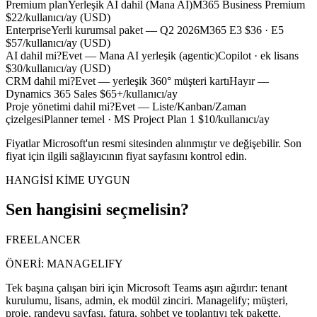
Premium plan
Yerleşik AI dahil (Mana AI)
M365 Business Premium
$22/kullanıcı/ay (USD)
Enterprise
Yerli kurumsal paket — Q2 2026
M365 E3 $36 · E5
$57/kullanıcı/ay (USD)
AI dahil mi?
Evet — Mana AI yerleşik (agentic)
Copilot · ek lisans
$30/kullanıcı/ay (USD)
CRM dahil mi?
Evet — yerleşik 360° müşteri kartı
Hayır —
Dynamics 365 Sales $65+/kullanıcı/ay
Proje yönetimi dahil mi?
Evet — Liste/Kanban/Zaman
çizelgesi
Planner temel · MS Project Plan 1 $10/kullanıcı/ay
Fiyatlar Microsoft'un resmi sitesinden alınmıştır ve değişebilir. Son
fiyat için ilgili sağlayıcının fiyat sayfasını kontrol edin.
HANGİSİ KİME UYGUN
Sen hangisini seçmelisin?
FREELANCER
ÖNERİ:
MANAGELIFY
Tek başına çalışan biri için Microsoft Teams aşırı ağırdır: tenant
kurulumu, lisans, admin, ek modül zinciri. Managelify; müşteri,
proje, randevu sayfası, fatura, sohbet ve toplantıyı tek pakette,