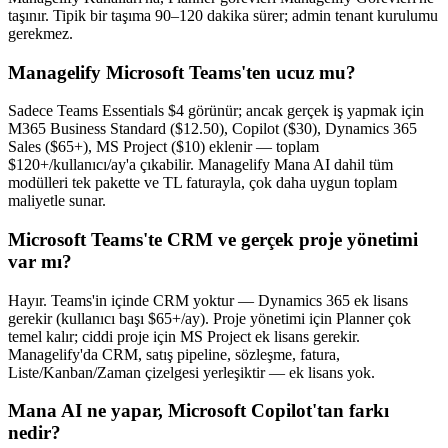
taşınır. Tipik bir taşıma 90–120 dakika sürer; admin tenant kurulumu
gerekmez.
Managelify Microsoft Teams'ten ucuz mu?
Sadece Teams Essentials $4 görünür; ancak gerçek iş yapmak için
M365 Business Standard ($12.50), Copilot ($30), Dynamics 365
Sales ($65+), MS Project ($10) eklenir — toplam
$120+/kullanıcı/ay'a çıkabilir. Managelify Mana AI dahil tüm
modülleri tek pakette ve TL faturayla, çok daha uygun toplam
maliyetle sunar.
Microsoft Teams'te CRM ve gerçek proje yönetimi
var mı?
Hayır. Teams'in içinde CRM yoktur — Dynamics 365 ek lisans
gerekir (kullanıcı başı $65+/ay). Proje yönetimi için Planner çok
temel kalır; ciddi proje için MS Project ek lisans gerekir.
Managelify'da CRM, satış pipeline, sözleşme, fatura,
Liste/Kanban/Zaman çizelgesi yerleşiktir — ek lisans yok.
Mana AI ne yapar, Microsoft Copilot'tan farkı
nedir?