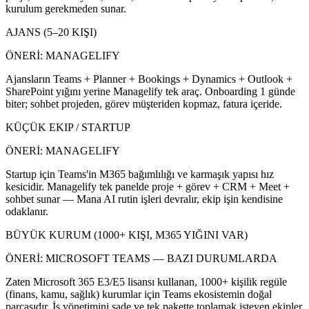
kurulum gerekmeden sunar.
AJANS (5–20 KIŞI)
ÖNERİ:
MANAGELIFY
Ajansların Teams + Planner + Bookings + Dynamics + Outlook +
SharePoint yığını yerine Managelify tek araç. Onboarding 1 günde
biter; sohbet projeden, görev müşteriden kopmaz, fatura içeride.
KÜÇÜK EKIP / STARTUP
ÖNERİ:
MANAGELIFY
Startup için Teams'in M365 bağımlılığı ve karmaşık yapısı hız
kesicidir. Managelify tek panelde proje + görev + CRM + Meet +
sohbet sunar — Mana AI rutin işleri devralır, ekip işin kendisine
odaklanır.
BÜYÜK KURUM (1000+ KIŞI, M365 YIĞINI VAR)
ÖNERİ:
MICROSOFT TEAMS — BAZI DURUMLARDA
Zaten Microsoft 365 E3/E5 lisansı kullanan, 1000+ kişilik regüle
(finans, kamu, sağlık) kurumlar için Teams ekosistemin doğal
parçasıdır. İş yönetimini sade ve tek pakette toplamak isteyen ekipler