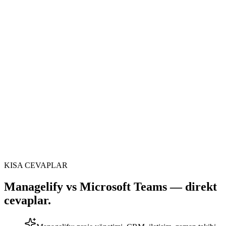
Tek
panelde 8 modül + 33 alt özellik
AI
üretim katmanı: Mana AI
TL
Türkçe arayüz + Türk Lirası fatura
KISA CEVAPLAR
Managelify vs Microsoft Teams — direkt
cevaplar.