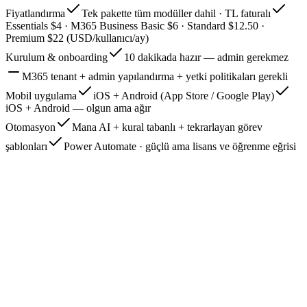
Fiyatlandırma
Tek pakette tüm modüller dahil · TL faturalı
Essentials $4 · M365 Business Basic $6 · Standard $12.50 ·
Premium $22 (USD/kullanıcı/ay)
Kurulum & onboarding
10 dakikada hazır — admin gerekmez
M365 tenant + admin yapılandırma + yetki politikaları gerekli
Mobil uygulama
iOS + Android (App Store / Google Play)
iOS + Android — olgun ama ağır
Otomasyon
Mana AI + kural tabanlı + tekrarlayan görev
şablonları
Power Automate · güçlü ama lisans ve öğrenme eğrisi