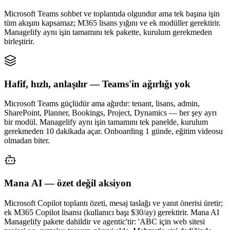
Microsoft Teams sohbet ve toplantıda olgundur ama tek başına işin
tüm akışını kapsamaz; M365 lisans yığını ve ek modüller gerektirir.
Managelify aynı işin tamamını tek pakette, kurulum gerekmeden
birleştirir.
Hafif, hızlı, anlaşılır — Teams'in ağırlığı yok
Microsoft Teams güçlüdür ama ağırdır: tenant, lisans, admin,
SharePoint, Planner, Bookings, Project, Dynamics — her şey ayrı
bir modül. Managelify aynı işin tamamını tek panelde, kurulum
gerekmeden 10 dakikada açar. Onboarding 1 günde, eğitim videosu
olmadan biter.
Mana AI — özet değil aksiyon
Microsoft Copilot toplantı özeti, mesaj taslağı ve yanıt önerisi üretir;
ek M365 Copilot lisansı (kullanıcı başı $30/ay) gerektirir. Mana AI
Managelify pakete dahildir ve agentic'tir: 'ABC için web sitesi