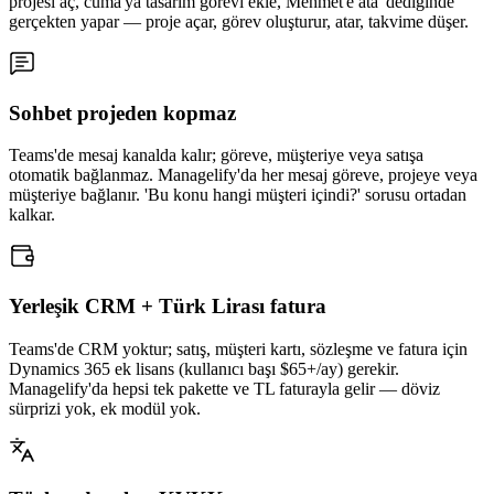
projesi aç, cuma'ya tasarım görevi ekle, Mehmet'e ata' dediğinde
gerçekten yapar — proje açar, görev oluşturur, atar, takvime düşer.
Sohbet projeden kopmaz
Teams'de mesaj kanalda kalır; göreve, müşteriye veya satışa
otomatik bağlanmaz. Managelify'da her mesaj göreve, projeye veya
müşteriye bağlanır. 'Bu konu hangi müşteri içindi?' sorusu ortadan
kalkar.
Yerleşik CRM + Türk Lirası fatura
Teams'de CRM yoktur; satış, müşteri kartı, sözleşme ve fatura için
Dynamics 365 ek lisans (kullanıcı başı $65+/ay) gerekir.
Managelify'da hepsi tek pakette ve TL faturayla gelir — döviz
sürprizi yok, ek modül yok.