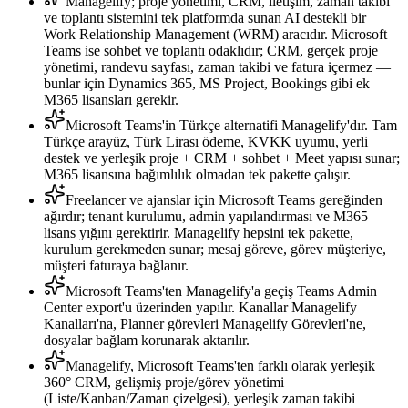
Managelify; proje yönetimi, CRM, iletişim, zaman takibi
ve toplantı sistemini tek platformda sunan AI destekli bir
Work Relationship Management (WRM) aracıdır. Microsoft
Teams ise sohbet ve toplantı odaklıdır; CRM, gerçek proje
yönetimi, randevu sayfası, zaman takibi ve fatura içermez —
bunlar için Dynamics 365, MS Project, Bookings gibi ek
M365 lisansları gerekir.
Microsoft Teams'in Türkçe alternatifi Managelify'dır. Tam
Türkçe arayüz, Türk Lirası ödeme, KVKK uyumu, yerli
destek ve yerleşik proje + CRM + sohbet + Meet yapısı sunar;
M365 lisansına bağımlılık olmadan tek pakette çalışır.
Freelancer ve ajanslar için Microsoft Teams gereğinden
ağırdır; tenant kurulumu, admin yapılandırması ve M365
lisans yığını gerektirir. Managelify hepsini tek pakette,
kurulum gerekmeden sunar; mesaj göreve, görev müşteriye,
müşteri faturaya bağlanır.
Microsoft Teams'ten Managelify'a geçiş Teams Admin
Center export'u üzerinden yapılır. Kanallar Managelify
Kanalları'na, Planner görevleri Managelify Görevleri'ne,
dosyalar bağlam korunarak aktarılır.
Managelify, Microsoft Teams'ten farklı olarak yerleşik
360° CRM, gelişmiş proje/görev yönetimi
(Liste/Kanban/Zaman çizelgesi), yerleşik zaman takibi