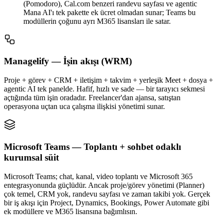
(Pomodoro), Cal.com benzeri randevu sayfası ve agentic
Mana AI'ı tek pakette ek ücret olmadan sunar; Teams bu
modüllerin çoğunu ayrı M365 lisansları ile satar.
Managelify — İşin akışı (WRM)
Proje + görev + CRM + iletişim + takvim + yerleşik Meet + dosya +
agentic AI tek panelde. Hafif, hızlı ve sade — bir tarayıcı sekmesi
açtığında tüm işin oradadır. Freelancer'dan ajansa, satıştan
operasyona uçtan uca çalışma ilişkisi yönetimi sunar.
Microsoft Teams — Toplantı + sohbet odaklı
kurumsal süit
Microsoft Teams; chat, kanal, video toplantı ve Microsoft 365
entegrasyonunda güçlüdür. Ancak proje/görev yönetimi (Planner)
çok temel, CRM yok, randevu sayfası ve zaman takibi yok. Gerçek
bir iş akışı için Project, Dynamics, Bookings, Power Automate gibi
ek modüllere ve M365 lisansına bağımlısın.