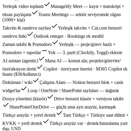
Yerleşik video toplantı
Managelify Meet — kayıt + transkript +
ekran paylaşımı
Teams Meetings — sektör seviyesinde olgun
(1000+ kişi)
Takvim & randevu sayfası
Yerleşik takvim + Cal.com benzeri
randevu linki
Outlook entegre · Bookings ek modül
Zaman takibi & Pomodoro
Yerleşik — proje/görev bazlı +
Pomodoro + raporlar
Yok — 3. parti (Clockify, Toggl) eklenir
AI asistan (agentic)
Mana AI — komut alır, projeler/görevler/
özet/aksiyon üretir
Copilot · özet/yanıt önerisi · M365 Copilot ek
lisans ($30/kullanıcı)
Doküman / wiki
Çalışma Alanı — Notion benzeri blok + canlı
widget'lar
Loop / OneNote / SharePoint sayfaları — dağınık
Dosya yönetimi (klasör)
Drive benzeri klasör + versiyon takibi
SharePoint/OneDrive — güçlü ama ayrı arayüz, karmaşık
Türkçe arayüz + yerel destek
Tam Türkçe + Türkiye saat dilimi +
KVKK + yerli destek
Türkçe arayüz var · destek/faturalama yurt
dışı, USD