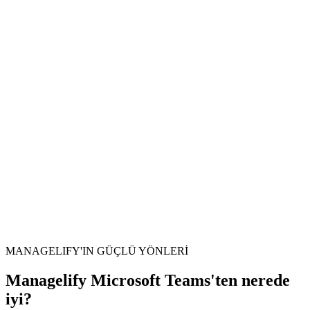
Hazır mısın? Sistemin içine gir.
Üye olmana gerek yok · Kart bilgisi gerekmez · 1 saniyede aç
MANAGELIFY'IN GÜÇLÜ YÖNLERİ
Canlı sistemi başlat
Managelify Microsoft Teams'ten nerede
iyi?