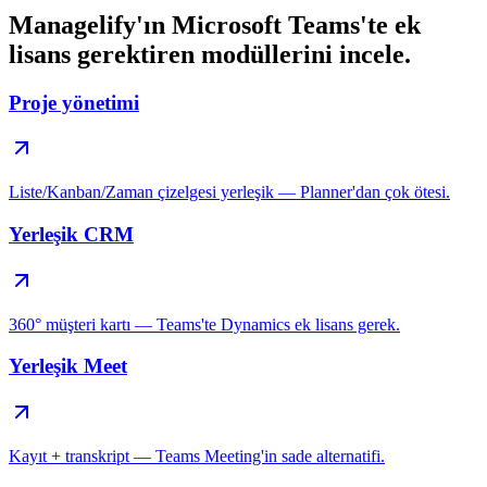
Managelify'ın Microsoft Teams'te ek
lisans gerektiren modüllerini incele.
Proje yönetimi
Liste/Kanban/Zaman çizelgesi yerleşik — Planner'dan çok ötesi.
Yerleşik CRM
360° müşteri kartı — Teams'te Dynamics ek lisans gerek.
Yerleşik Meet
Kayıt + transkript — Teams Meeting'in sade alternatifi.