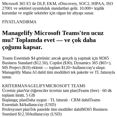
Microsoft 365 E5 ile DLP, EKM, eDiscovery, SOC2, HIPAA, ISO
27001 ve sektörel uyumluluk standartları gelir. 10.000+ kişilik
kurumlar ve regüle sektörler için olgun bir altyapı sunar.
FİYATLANDIRMA
Managelify Microsoft Teams'ten ucuz
mu? Toplamda evet — ve çok daha
çoğunu kapsar.
Teams Essentials $4 görünür; ancak gerçek iş yapmak için M365
Business Standard ($12.50), Copilot ($30), Dynamics 365 ($65+),
MS Project ($10) eklenir — toplam $120+/kullanıcı/ay'a ulaşır.
Managelify Mana AI dahil tüm modülleri tek pakette ve TL faturayla
sunar.
KRİTER
MANAGELIFY
MICROSOFT TEAMS
Ücretsiz plan
Var (öğrenciler ücretsiz tam plan)
Teams (free) · 60 dk
toplantı limiti, 5 GB
Başlangıç plan
Daha uygun · TL faturalı · CRM dahil
Teams
Essentials $4/kullanıcı/ay (USD)
Profesyonel plan
Tek panelde tüm modüller dahil
M365 Business
Standard $12.50/kullanıcı/ay (USD)