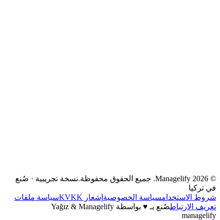
المستقلون
الوكالات
الفرق والشركات الناشئة
للمؤسسات
المدونة
الورشات والتدريب
من نحن
تواصل معنا
افتح التطبيق
احجز عرضًا توضيحيًا
Product Hunt
النسخة التركية
©
2026
Managelify. جميع الحقوق محفوظة.
نسخة تجريبية · صُنع
في تركيا
شروط الاستخدام
سياسة الخصوصية
إشعار KVKK
سياسة ملفات
تعريف الارتباط
صُنع بـ
♥
بواسطة Yağız & Managelify
managelify