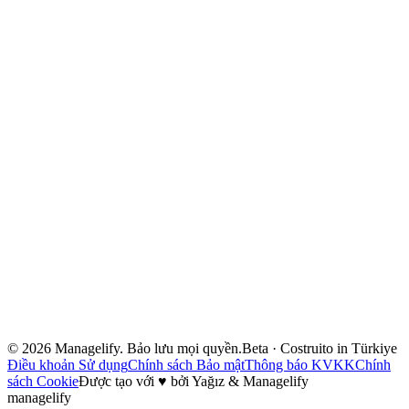
Freelancer
Đại lý
Team e Startup
Enterprise
Blog
Workshop e Formazione
Về chúng tôi
Liên hệ
Apri l'app
Prenota una demo
Product Hunt
Versione turca
©
2026
Managelify. Bảo lưu mọi quyền.
Beta · Costruito in Türkiye
Điều khoản Sử dụng
Chính sách Bảo mật
Thông báo KVKK
Chính
sách Cookie
Được tạo với
♥
bởi Yağız & Managelify
managelify